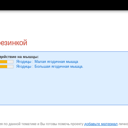
резинкой
действие на мышцы:
Ягодицы
:
Малая ягодичная мышца
Ягодицы
:
Большая ягодичная мышца.
добавьте материал
я по данной тематике и Вы готовы помочь проекту
личн