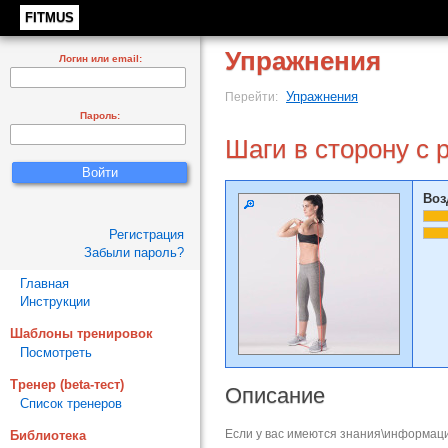
FITMUS
Упражнения
Логин или email:
Упражнения
Перейти:
Пароль:
Шаги в сторону с 
Воз
Регистрация
Забыли пароль?
Главная
Инструкции
Шаблоны тренировок
Посмотреть
Тренер (beta-тест)
Описание
Список тренеров
Если у вас имеются знания\информаци
Библиотека