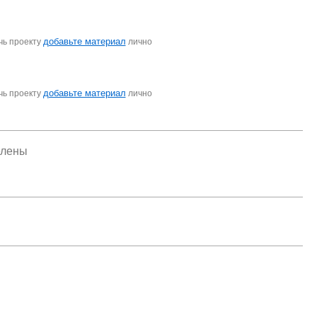
добавьте материал
чь проекту
лично
добавьте материал
чь проекту
лично
елены