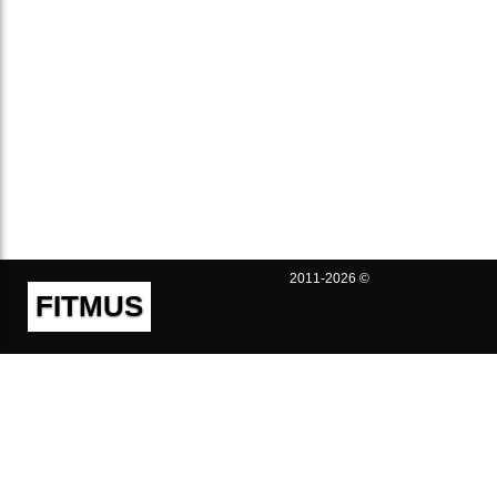
2011-2026 ©
FITMUS
Полезно
Контакты
Пользовательское соглашение
Политика конфиденциальности
Техническая поддержка
Публичная оферта
Предложения и жалобы
support@fitmus.com