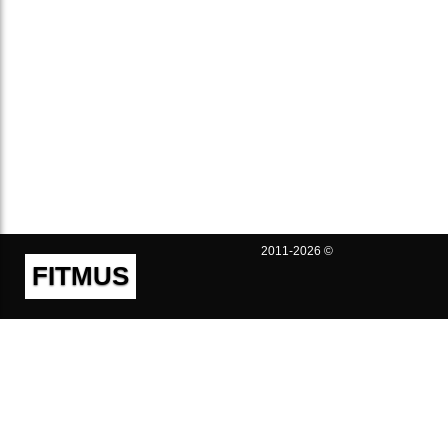
2011-2026 ©
FITMUS
Полезно
Контакты
Пользовательское соглашение
Политика конфиденциальности
Техническая поддержка
Публичная оферта
Предложения и жалобы
support@fitmus.com