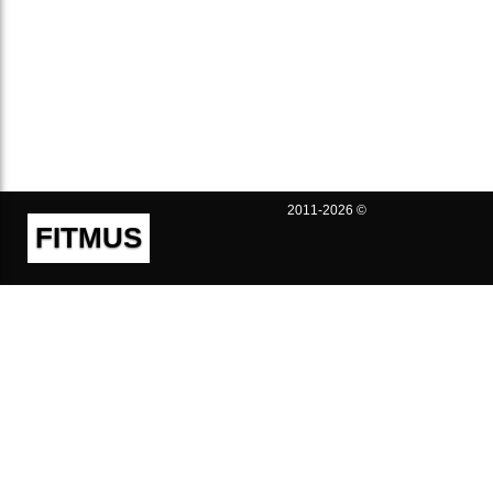
2011-2026 ©
FITMUS
Полезно
Контакты
Пользовательское соглашение
Политика конфиденциальности
Техническая поддержка
Публичная оферта
Предложения и жалобы
support@fitmus.com
Проект