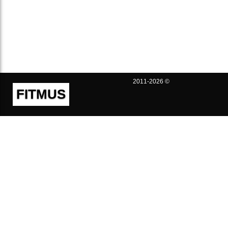
2011-2026 ©
FITMUS
Полезно
Контакты
Пользовательское соглашение
Политика конфиденциальности
Техническая поддержка
Публичная оферта
Предложения и жалобы
support@fitmus.com
Проект
Инструкции