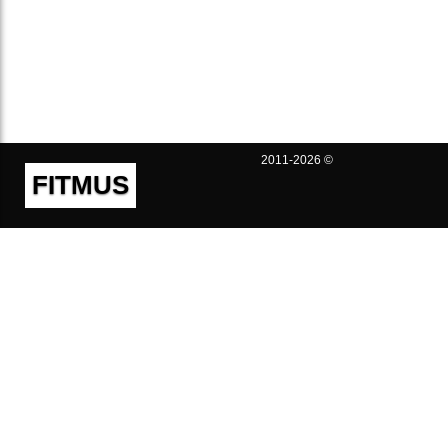
2011-2026 ©
FITMUS
Полезно
Контакты
Пользовательское соглашение
Политика конфиденциальности
Техническая поддержка
Публичная оферта
Предложения и жалобы
support@fitmus.com
Проект
Инструкции