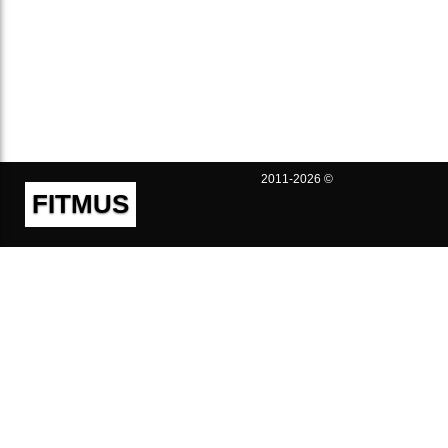
2011-2026 ©
FITMUS
Полезно
Контакты
Пользовательское соглашение
Политика конфиденциальности
Техническая поддержка
Публичная оферта
Предложения и жалобы
support@fitmus.com
Проект