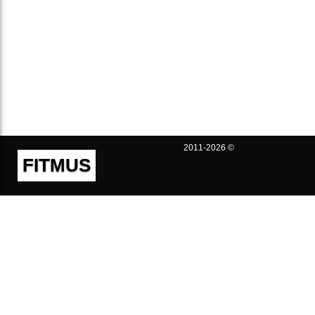
2011-2026 ©
FITMUS
Полезно
Контакты
Пользовательское соглашение
Политика конфиденциальности
Техническая поддержка
Публичная оферта
Предложения и жалобы
support@fitmus.com
Проект