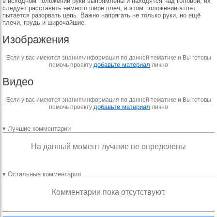
в исходном по­ложении руки выпрямле­ны и находятся над голо­вой, их
следует расста­вить немного шире плеч, в этом положении атлет
пытается разорвать цепь. Важно напрягать не толь­ко руки, но ещё
плечи, грудь и широчайшие.
Изображения
Если у вас имеются знания\информация по данной тематике и Вы готовы
добавьте материал
помочь проекту
лично
Видео
Если у вас имеются знания\информация по данной тематике и Вы готовы
добавьте материал
помочь проекту
лично
▾ Лучшие комментарии
На данный момент лучшие не определены
▾ Остальные комментарии
Комментарии пока отсутствуют.