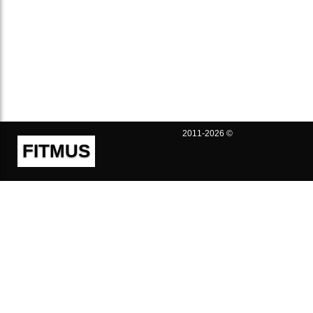
2011-2026 ©
FITMUS
Полезно
Контакты
Пользовательское соглашение
Политика конфиденциальности
Техническая поддержка
Публичная оферта
Предложения и жалобы
support@fitmus.com
Проект