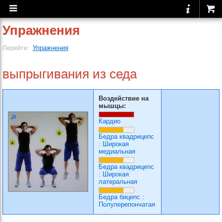
Упражнения
Упражнения
Перейти:
выпрыгивания из седа
Воздействие на
мышцы:
Кардио
Бедра квадрицепс
:
Широкая
медиальная
Бедра квадрицепс
:
Широкая
латеральная
Бедра бицепс
:
Полуперепончатая