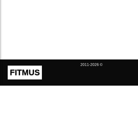
2011-2026 ©
FITMUS
Полезно
Контакты
Пользовательское соглашение
Политика конфиденциальности
Техническая поддержка
Публичная оферта
Предложения и жалобы
support@fitmus.com
Проект