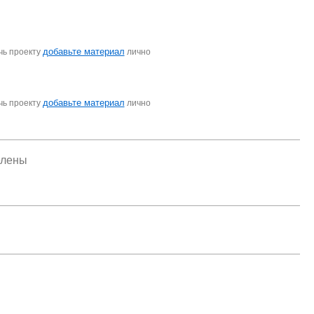
добавьте материал
чь проекту
лично
добавьте материал
чь проекту
лично
елены