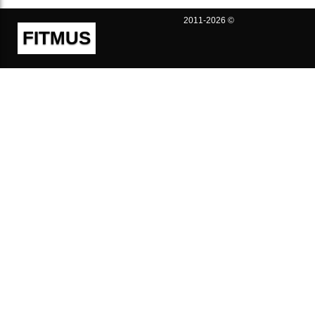
2011-2026 ©
FITMUS
Полезно
Контакты
Пользовательское соглашение
Политика конфиденциальности
Техническая поддержка
Публичная оферта
Предложения и жалобы
support@fitmus.com
Проект
Инструкции
Для разработчиков
FAQ (Вопросы и Ответы)