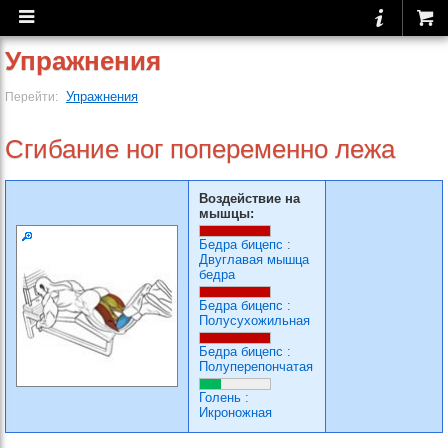
Упражнения
Упражнения
Перейти:
Сгибание ног попеременно лежа
Воздействие на
мышцы:
Бедра бицепс
:
Двуглавая мышца
бедра
Бедра бицепс
:
Полусухожильная
Бедра бицепс
:
Полуперепончатая
Голень
:
Икроножная