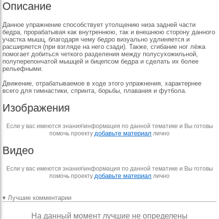
Описание
Данное упражнение способствует утолщению низа задней части
бедра, прорабатывая как внутреннюю, так и внешнюю сторону данного
участка мышц, благодаря чему бедро визуально удлиняется и
расширяется (при взгляде на него сзади). Также, сгибание ног лёжа
помогает добиться четкого разделения между полусухожильной,
полуперепончатой мышцей и бицепсом бедра и сделать их более
рельефными.
Движение, отрабатываемое в ходе этого упражнения, характернее
всего для гимнастики, спринта, борьбы, плавания и футбола.
Изображения
Если у вас имеются знания\информация по данной тематике и Вы готовы
добавьте материал
помочь проекту
лично
Видео
Если у вас имеются знания\информация по данной тематике и Вы готовы
добавьте материал
помочь проекту
лично
▾ Лучшие комментарии
На данный момент лучшие не определены