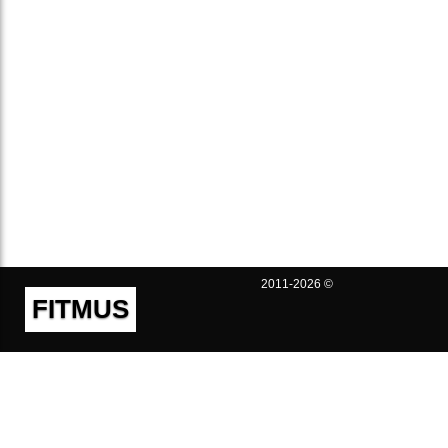
2011-2026 ©
FITMUS
Полезно
Контакты
Пользовательское соглашение
Политика конфиденциальности
Техническая поддержка
Публичная оферта
Предложения и жалобы