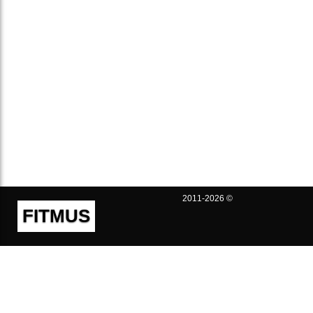
2011-2026 ©
FITMUS
Полезно
Контакты
Пользовательское соглашение
Политика конфиденциальности
Техническая поддержка
Публичная оферта
Предложения и жалобы