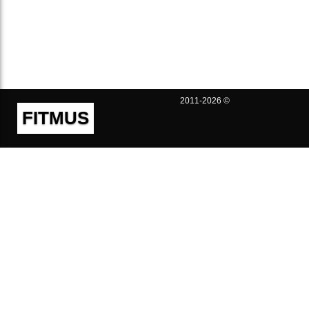
2011-2026 ©
FITMUS
Полезно
Контакты
Пользовательское соглашение
Политика конфиденциальности
Техническая поддержка
Публичная оферта
Предложения и жалобы
support@fitmus.com
Проект
Инструкции
Для разработчиков