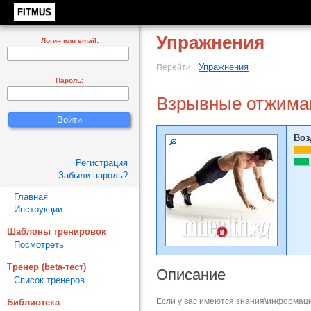
FITMUS
Упражнения
Логин или email:
Упражнения
Перейти:
Пароль:
Взрывные отжима
Воз
Регистрация
Забыли пароль?
Главная
Инструкции
Шаблоны тренировок
Посмотреть
Тренер (beta-тест)
Описание
Список тренеров
Если у вас имеются знания\информаци
Библиотека