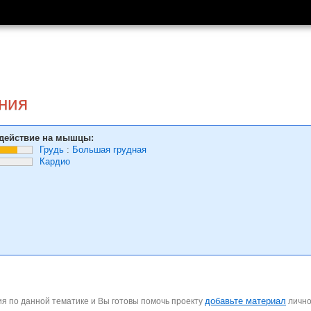
ния
действие на мышцы:
Грудь
:
Большая грудная
Кардио
добавьте материал
я по данной тематике и Вы готовы помочь проекту
личн