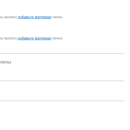
добавьте материал
чь проекту
лично
добавьте материал
чь проекту
лично
елены