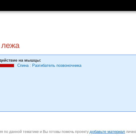
 лежа
действие на мышцы:
Спина
:
Разгибатель позвоночника
добавьте материал
я по данной тематике и Вы готовы помочь проекту
личн