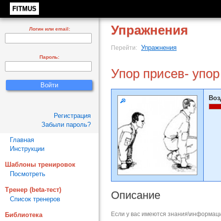
FITMUS
Упражнения
Логин или email:
Упражнения
Перейти:
Пароль:
Упор присев- упор
Воз
Регистрация
Забыли пароль?
Главная
Инструкции
Шаблоны тренировок
Посмотреть
Тренер (beta-тест)
Описание
Список тренеров
Если у вас имеются знания\информаци
Библиотека