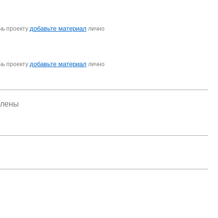
добавьте материал
чь проекту
лично
добавьте материал
чь проекту
лично
елены