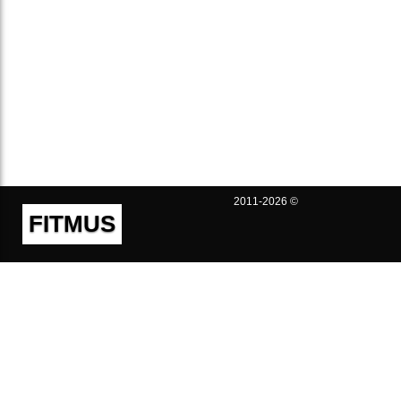
2011-2026 ©
FITMUS
Полезно
Контакты
Пользовательское соглашение
Политика конфиденциальности
Техническая поддержка
Публичная оферта
Предложения и жалобы
support@fitmus.com