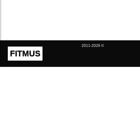
2011-2026 ©
FITMUS
Полезно
Контакты
Пользовательское соглашение
Политика конфиденциальности
Техническая поддержка
Публичная оферта
Предложения и жалобы
support@fitmus.com
Проект
Инструкции
Для разработчиков