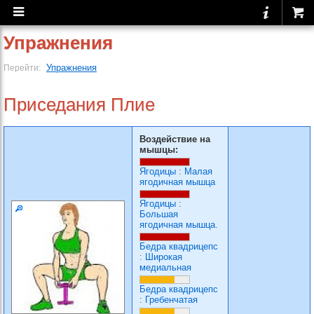
Упражнения
Упражнения
Перейти:
Приседания Плие
Воздействие на
мышцы:
Ягодицы
:
Малая
ягодичная мышца
Ягодицы
:
Большая
ягодичная мышца.
Бедра квадрицепс
:
Широкая
медиальная
Бедра квадрицепс
:
Гребенчатая