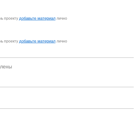
добавьте материал
чь проекту
лично
добавьте материал
чь проекту
лично
елены