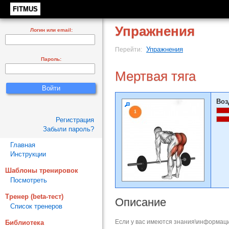
FITMUS
Упражнения
Логин или email:
Упражнения
Перейти:
Пароль:
Мертвая тяга
Воз
Регистрация
Забыли пароль?
Главная
Инструкции
Шаблоны тренировок
Посмотреть
Тренер (beta-тест)
Описание
Список тренеров
Если у вас имеются знания\информаци
Библиотека