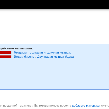
действие на мышцы:
Ягодицы
:
Большая ягодичная мышца.
Бедра бицепс
:
Двуглавая мышца бедра
добавьте материал
я по данной тематике и Вы готовы помочь проекту
личн