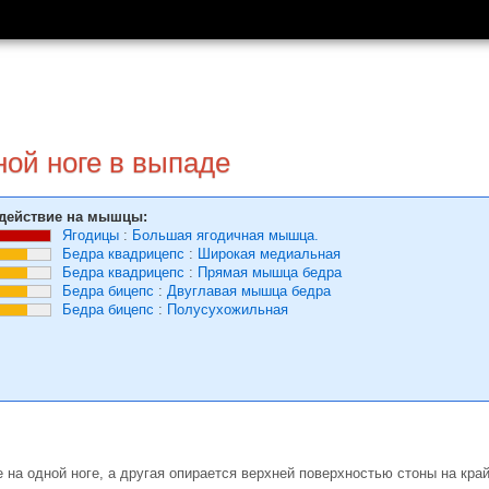
ной ноге в выпаде
действие на мышцы:
Ягодицы
:
Большая ягодичная мышца.
Бедра квадрицепс
:
Широкая медиальная
Бедра квадрицепс
:
Прямая мышца бедра
Бедра бицепс
:
Двуглавая мышца бедра
Бедра бицепс
:
Полусухожильная
на одной ноге, а другая опирается верхней поверхностью стоны на край