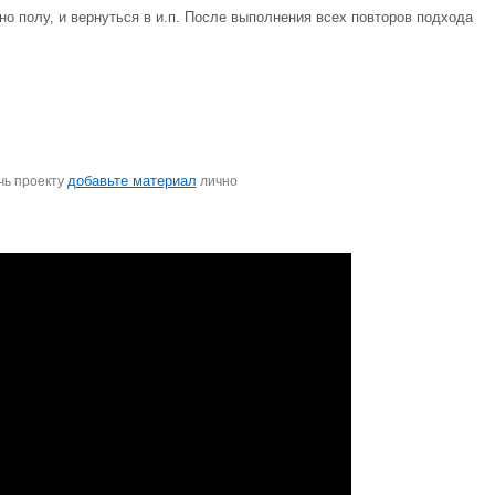
но полу, и вернуться в и.п. После выполнения всех повторов подхода
добавьте материал
чь проекту
лично