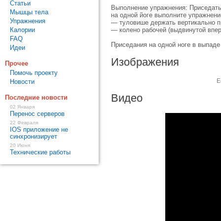
Статьи
Выполнение упражнения: Приседать 
Мышцы тела
на одной йоге выполните упражнени
Упражнения
— туловише держать вертикально пр
Калории
— колено рабочей (выдвинутой впер
FAQ
Приседания на одной ноге в выпаде
Идеи
Изображения
Прочее
Помочь проекту
Е
Новости
Видео
Последние новости
02 Января
Перенос серверов
22 Февраля
IOS приложение не
синхронизирует
20 Июня
Технические работы