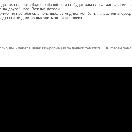
до тех пор, пока бедро рабочей ноги не будет располагаться параллель
е на другой ноге. Важные датали:
ямо, не прогибаясь в пояснице, взгляд должен быть направлен вперед;
ед) ноги не должно выходить за линию носка.
сли у вас имеются знания\информация по данной тематике и Вы готовы помо