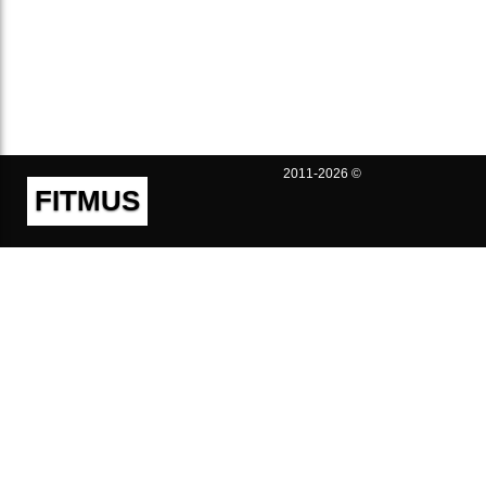
2011-2026 ©
FITMUS
Полезно
Контакты
Пользовательское соглашение
Политика конфиденциальности
Техническая поддержка
Публичная оферта
Предложения и жалобы
support@fitmus.com
Проект
Инструкции