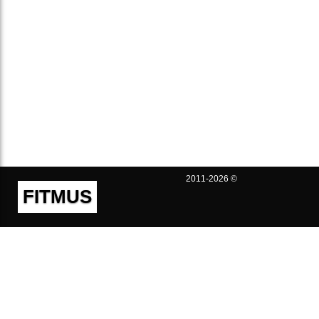
2011-2026 ©
FITMUS
Полезно
Контакты
Пользовательское соглашение
Политика конфиденциальности
Техническая поддержка
Публичная оферта
Предложения и жалобы
support@fitmus.com