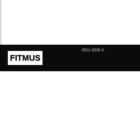
2011-2026 ©
FITMUS
Полезно
Контакты
Пользовательское соглашение
Политика конфиденциальности
Техническая поддержка
Публичная оферта
Предложения и жалобы
support@fitmus.com
Проект
Инструкции