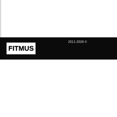
2011-2026 ©
FITMUS
Полезно
Контакты
Пользовательское соглашение
Политика конфиденциальности
Техническая поддержка
Публичная оферта
Предложения и жалобы
support@fitmus.com
Проект
Инструкции