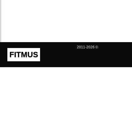
2011-2026 ©
FITMUS
Полезно
Контакты
Пользовательское соглашение
Политика конфиденциальности
Техническая поддержка
Публичная оферта
Предложения и жалобы
support@fitmus.com
Проект
Инструкции