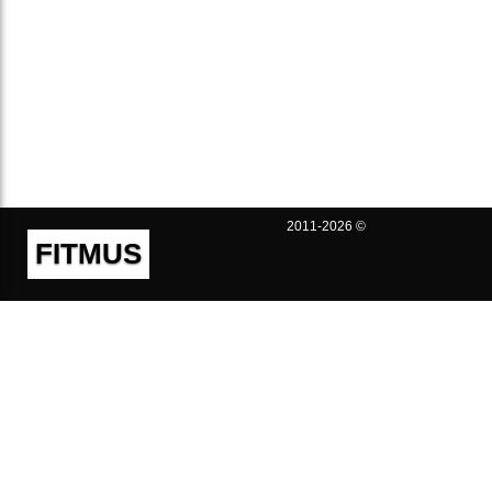
2011-2026 ©
FITMUS
Полезно
Контакты
Пользовательское соглашение
Политика конфиденциальности
Техническая поддержка
Публичная оферта
Предложения и жалобы
support@fitmus.com
Проект