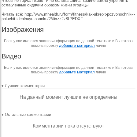
Чтобы не торчал живот и не болела спина, крайне важно укреплять
ослабленные сидячим образом жизни ягодицы.
Читать всё: http://www.mhealth.ru/form/fitness/kak-ukrepit-pozvonochnik-i-
poluchit-idealnuyu-osanku/2/#ixzz2z8L7EDXF
Изображения
Если у вас имеются знания\информация по данной тематике и Вы готовы
добавьте материал
помочь проекту
лично
Видео
Если у вас имеются знания\информация по данной тематике и Вы готовы
добавьте материал
помочь проекту
лично
▾ Лучшие комментарии
На данный момент лучшие не определены
▾ Остальные комментарии
Комментарии пока отсутствуют.