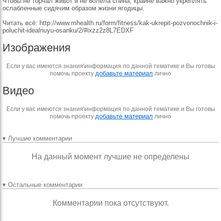
Чтобы не торчал живот и не болела спина, крайне важно укреплять
ослабленные сидячим образом жизни ягодицы.
Читать всё: http://www.mhealth.ru/form/fitness/kak-ukrepit-pozvonochnik-i-
poluchit-idealnuyu-osanku/2/#ixzz2z8L7EDXF
Изображения
Если у вас имеются знания\информация по данной тематике и Вы готовы
добавьте материал
помочь проекту
лично
Видео
Если у вас имеются знания\информация по данной тематике и Вы готовы
добавьте материал
помочь проекту
лично
▾ Лучшие комментарии
На данный момент лучшие не определены
▾ Остальные комментарии
Комментарии пока отсутствуют.