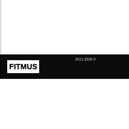
2011-2026 ©
FITMUS
Полезно
Контакты
Пользовательское соглашение
Политика конфиденциальности
Техническая поддержка
Публичная оферта
Предложения и жалобы
support@fitmus.com
Проект