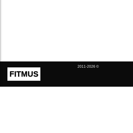
2011-2026 ©
FITMUS
Полезно
Контакты
Пользовательское соглашение
Политика конфиденциальности
Техническая поддержка
Публичная оферта
Предложения и жалобы
support@fitmus.com