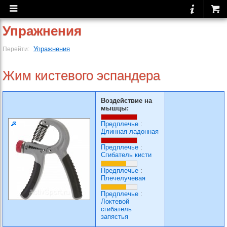
Упражнения
Упражнения
Перейти:
Жим кистевого эспандера
Воздействие на
мышцы:
Предплечье
:
Длинная ладонная
Предплечье
:
Сгибатель кисти
Предплечье
:
Плечелучевая
Предплечье
:
Локтевой
сгибатель
запястья