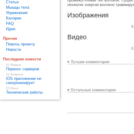
промежуточный тип волокон. Сущест
Статьи
нехватке энергии волокно травмиру
Мышцы тела
Упражнения
Изображения
Калории
FAQ
Е
Идеи
Видео
Прочее
Помочь проекту
Е
Новости
Последние новости
▾ Лучшие комментарии
02 Января
Перенос серверов
22 Февраля
IOS приложение не
синхронизирует
20 Июня
▾ Остальные комментарии
Технические работы