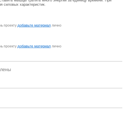
ставить мышцы тратить много энергии за единицу времени. При
ия силовых характеристик.
добавьте материал
чь проекту
лично
добавьте материал
чь проекту
лично
елены