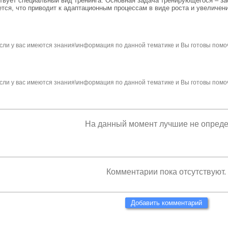
вует специальный вид тренинга. Основная задача тренирующегося – за
ется, что приводит к адаптационным процессам в виде роста и увеличен
сли у вас имеются знания\информация по данной тематике и Вы готовы помо
сли у вас имеются знания\информация по данной тематике и Вы готовы помо
На данный момент лучшие не опред
Комментарии пока отсутствуют.
Добавить комментарий