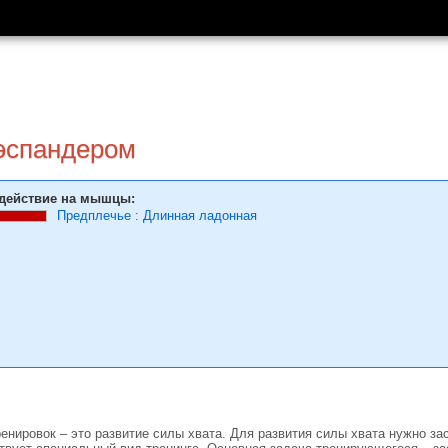
эспандером
действие на мышцы:
Предплечье
:
Длинная ладонная
енировок – это развитие силы хвата. Для развития силы хвата нужно з