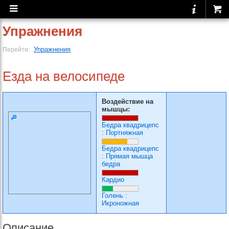
Упражнения
Упражнения
Перейти:
Езда на велосипеде
Воздействие на
мышцы:
Бедра квадрицепс
:
Портняжная
Бедра квадрицепс
:
Прямая мышца
бедра
Кардио
Голень
:
Икроножная
Описание