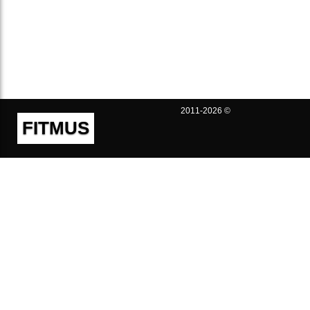
2011-2026 ©
FITMUS
Полезно
Контакты
Пользовательское соглашение
Политика конфиденциальности
Техническая поддержка
Публичная оферта
Предложения и жалобы
support@fitmus.com
Проект
Инструкции