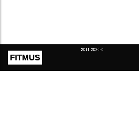
2011-2026 ©
FITMUS
Полезно
Контакты
Пользовательское соглашение
Политика конфиденциальности
Техническая поддержка
Публичная оферта
Предложения и жалобы
support@fitmus.com
Проект
Инструкции