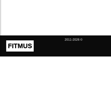
2011-2026 ©
FITMUS
Полезно
Контакты
Пользовательское соглашение
Политика конфиденциальности
Техническая поддержка
Публичная оферта
Предложения и жалобы
support@fitmus.com
Проект
Инструкции