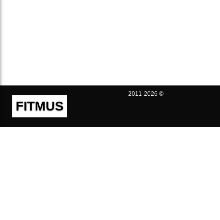
2011-2026 ©
FITMUS
Полезно
Контакты
Пользовательское соглашение
Политика конфиденциальности
Техническая поддержка
Публичная оферта
Предложения и жалобы
support@fitmus.com
Проект