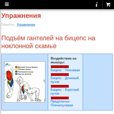
Упражнения
Упражнения
Перейти:
Подъём гантелей на бицепс на
ноклонной скамье
Воздействие на
мышцы:
Бицепс
:
Плечевая
Бицепс
:
Длинный
пучок
Бицепс
:
Короткий
пучок
Предплечье
:
Плечелучевая