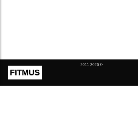
2011-2026 ©
FITMUS
Полезно
Контакты
Пользовательское соглашение
Политика конфиденциальности
Техническая поддержка
Публичная оферта
Предложения и жалобы
support@fitmus.com
Проект