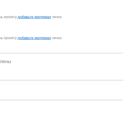
добавьте материал
чь проекту
лично
добавьте материал
чь проекту
лично
елены