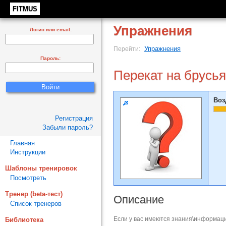
FITMUS
Упражнения
Логин или email:
Упражнения
Перейти:
Пароль:
Перекат на брусья
Воз
Регистрация
Забыли пароль?
Главная
Инструкции
Шаблоны тренировок
Посмотреть
Тренер (beta-тест)
Описание
Список тренеров
Если у вас имеются знания\информаци
Библиотека