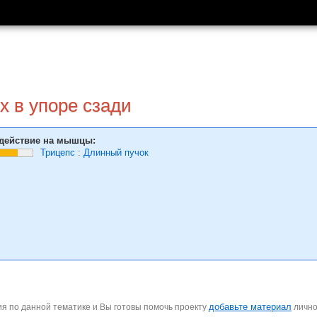
х в упоре сзади
действие на мышцы:
Трицепс
:
Длинный пучок
добавьте материал
я по данной тематике и Вы готовы помочь проекту
личн