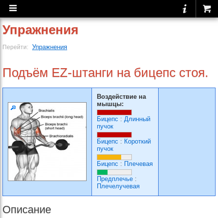
Упражнения
Упражнения
Перейти:
Подъём EZ-штанги на бицепс стоя.
Воздействие на
мышцы:
Бицепс
:
Длинный
пучок
Бицепс
:
Короткий
пучок
Бицепс
:
Плечевая
Предплечье
:
Плечелучевая
Описание