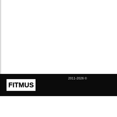
2011-2026 ©
FITMUS
Полезно
Контакты
Пользовательское соглашение
Политика конфиденциальности
Техническая поддержка
Публичная оферта