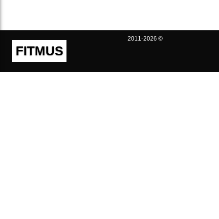
2011-2026 ©
FITMUS
Полезно
Контакты
Пользовательское соглашение
Политика конфиденциальности
Техническая поддержка
Публичная оферта
Предложения и жалобы
support@fitmus.com
Проект
Инструкции
Для разработчиков
FAQ (Вопросы и Ответы)