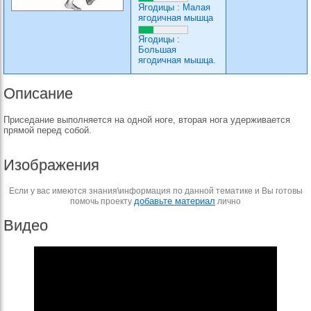
Ягодицы
:
Малая
ягодичная мышца
Ягодицы
:
Большая
ягодичная мышца.
Описание
Приседание выполняется на одной ноге, вторая нога удерживается
прямой перед собой.
Изображения
Если у вас имеются знания\информация по данной тематике и Вы готовы
добавьте материал
помочь проекту
лично
Видео