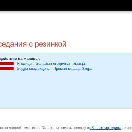
седания с резинкой
действие на мышцы:
Ягодицы
:
Большая ягодичная мышца.
Бедра квадрицепс
:
Прямая мышца бедра
добавьте материал
я по данной тематике и Вы готовы помочь проекту
личн