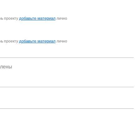
добавьте материал
чь проекту
лично
добавьте материал
чь проекту
лично
елены