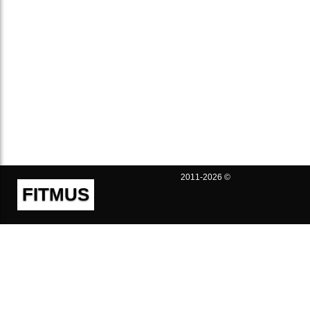
2011-2026 ©
FITMUS
Полезно
Контакты
Пользовательское соглашение
Политика конфиденциальности
Техническая поддержка
Публичная оферта
Предложения и жалобы
support@fitmus.com