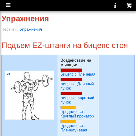
Упражнения
Упражнения
Перейти:
Подъем EZ-штанги на бицепс стоя
Воздействие на
мышцы:
Бицепс
:
Плечевая
Бицепс
:
Длинный
пучок
Бицепс
:
Короткий
пучок
Предплечье
:
Круглый пронатор
Предплечье
:
Плечелучевая