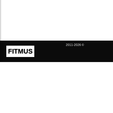
2011-2026 ©
FITMUS
Полезно
Контакты
Пользовательское соглашение
Политика конфиденциальности
Техническая поддержка
Публичная оферта
Предложения и жалобы
support@fitmus.com
Проект