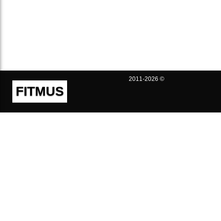
2011-2026 ©
FITMUS
Полезно
Контакты
Пользовательское соглашение
Политика конфиденциальности
Техническая поддержка
Публичная оферта
Предложения и жалобы
support@fitmus.com
Проект
Инструкции