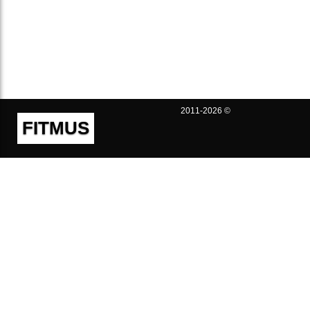
2011-2026 ©
FITMUS
Полезно
Контакты
Пользовательское соглашение
Политика конфиденциальности
Техническая поддержка
Публичная оферта
Предложения и жалобы
support@fitmus.com
Проект
Инструкции