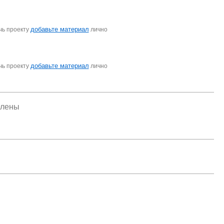
добавьте материал
чь проекту
лично
добавьте материал
чь проекту
лично
елены