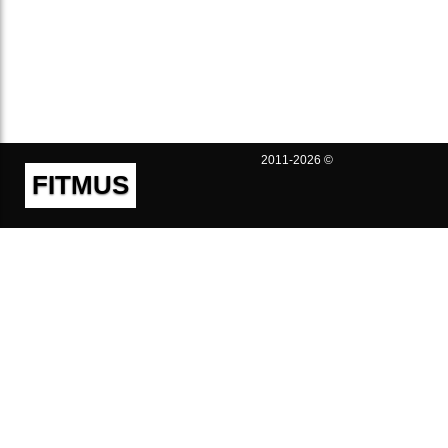
2011-2026 ©
FITMUS
Полезно
Контакты
Пользовательское соглашение
Политика конфиденциальности
Техническая поддержка
Публичная оферта
Предложения и жалобы
support@fitmus.com
Проект
Инструкции