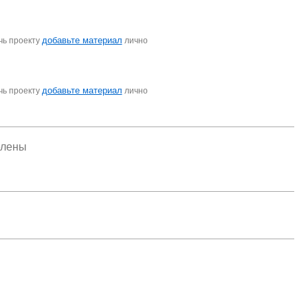
добавьте материал
чь проекту
лично
добавьте материал
чь проекту
лично
елены