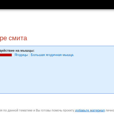
ре смита
действие на мышцы:
Ягодицы
:
Большая ягодичная мышца.
добавьте материал
я по данной тематике и Вы готовы помочь проекту
личн