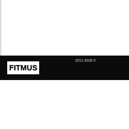
2011-2026 ©
FITMUS
Полезно
Контакты
Пользовательское соглашение
Политика конфиденциальности
Техническая поддержка
Публичная оферта
Предложения и жалобы
support@fitmus.com
Проект